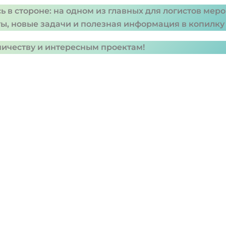
ась в стороне: на одном из главных для логистов м
кты, новые задачи и полезная информация в копилк
ничеству и интересным проектам!