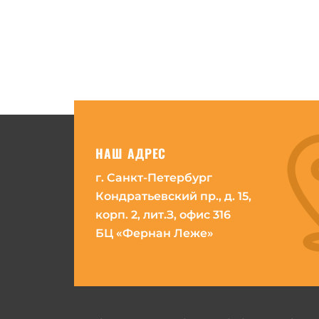
НАШ АДРЕС
г. Санкт-Петербург
Кондратьевский пр., д. 15,
корп. 2, лит.З, офис 316
БЦ «Фернан Леже»