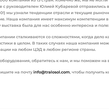
000 компаний из 13 стран. Конечно же, мы не могли
есте с руководителем Юлией Кубаревой отправились 
00!) мы узнали тенденции отрасли и текущие рыноч
е. Наша компания имеет максимум компетенции в 
у выставка была для нас особенно интересна и поле
мпании сталкиваются со сложностями, когда дело к
тики в целом. В таких случаях наша компания може
рации на любом ЦЭД в любом регионе страны.
оборудования, обратитесь к нам, и мы поможем на в
 пишите на почту
info@tralosol.com
, чтобы получить 