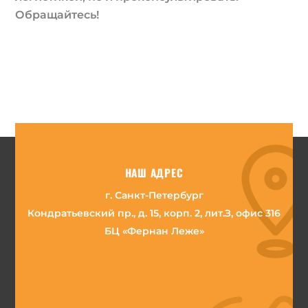
Обращайтесь!
НАШ АДРЕС
г. Санкт-Петербург
Кондратьевский пр., д. 15, корп. 2, лит.З, офис 316
БЦ «Фернан Леже»